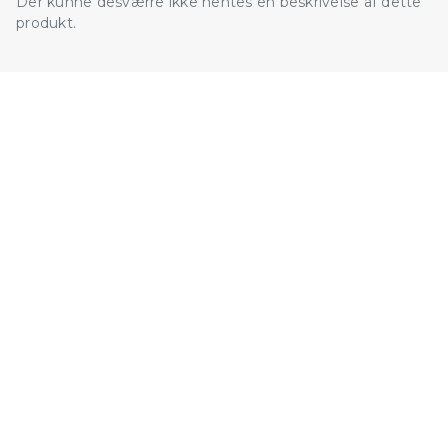
Der kunne desværre ikke hentes en beskrivelse af dette
produkt.